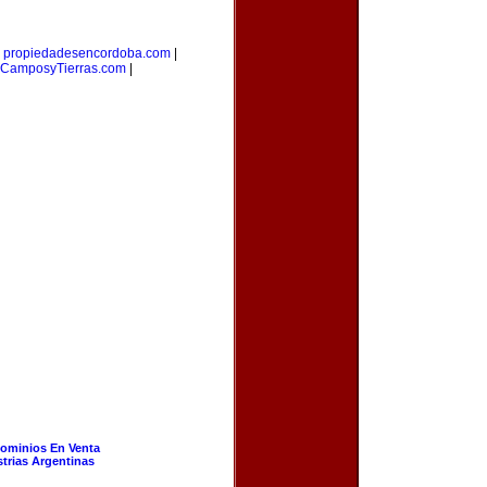
|
propiedadesencordoba.com
|
CamposyTierras.com
|
ominios En Venta
strias Argentinas