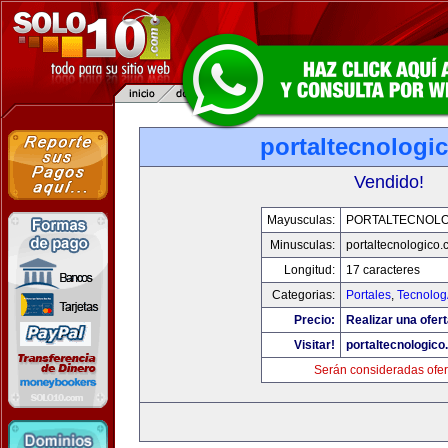
portaltecnologi
Vendido!
Mayusculas:
PORTALTECNOL
Minusculas:
portaltecnologico
Longitud:
17 caracteres
Categorias:
Portales
,
Tecnolog
Precio:
Realizar una ofert
Visitar!
portaltecnologic
Serán consideradas ofer