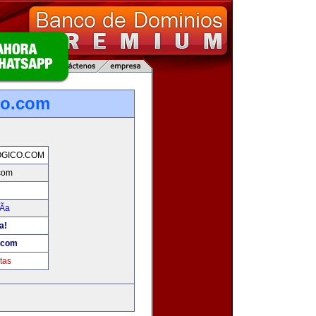
co.com
OGICO.COM
.com
Ã­a
a!
o.com
tas