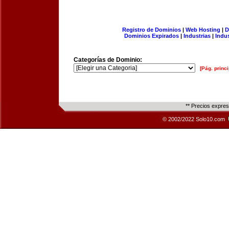
Registro de Dominios
|
Web Hosting
|
D
Dominios Expirados
|
Industrias
|
Indu
Categorías de Dominio:
[Pág. princi
** Precios expre
© 2002/2022 Solo10.com