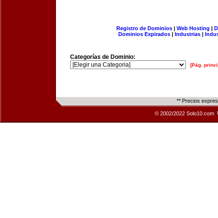
Registro de Dominios
|
Web Hosting
|
D
Dominios Expirados
|
Industrias
|
Indu
Categorías de Dominio:
[Pág. princi
** Precios expre
© 2002/2022 Solo10.com