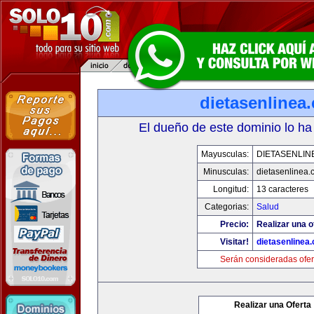
dietasenlinea
El dueño de este dominio lo ha
Mayusculas:
DIETASENLIN
Minusculas:
dietasenlinea
Longitud:
13 caracteres
Categorias:
Salud
Precio:
Realizar una o
Visitar!
dietasenlinea
Serán consideradas ofer
Realizar una Oferta