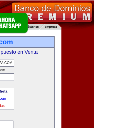
.com
 puesto en Venta
EA.COM
.com
ferta!
.com
tas