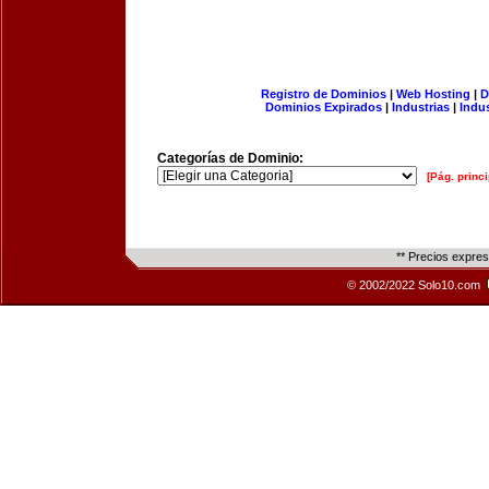
Registro de Dominios
|
Web Hosting
|
D
Dominios Expirados
|
Industrias
|
Indu
Categorías de Dominio:
[Pág. princi
** Precios expre
© 2002/2022 Solo10.com