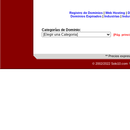
Registro de Dominios
|
Web Hosting
|
D
Dominios Expirados
|
Industrias
|
Indu
Categorías de Dominio:
[Pág. princi
** Precios expre
© 2002/2022 Solo10.com