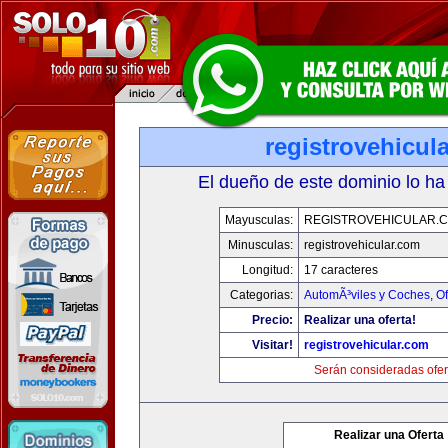
registrovehicul
El dueño de este dominio lo ha
Mayusculas:
REGISTROVEHICULAR.
Minusculas:
registrovehicular.com
Longitud:
17 caracteres
Categorias:
AutomÃ³viles y Coches
,
Of
Precio:
Realizar una oferta!
Visitar!
registrovehicular.com
Serán consideradas ofer
Realizar una Oferta